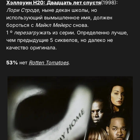
Хэллоуин H20: Двадцать лет спустя
(1998):
Лори Строде
, ныне декан школы, но
использующий вымышленное имя, должен
бороться с
Майкл Мейерс
снова.
1 º
перезагружать
из серии. Определенно лучше,
чем предыдущие 5 сиквелов, но далеко не
качество оригинала.
53%
нет
Rotten Tomatoes
.