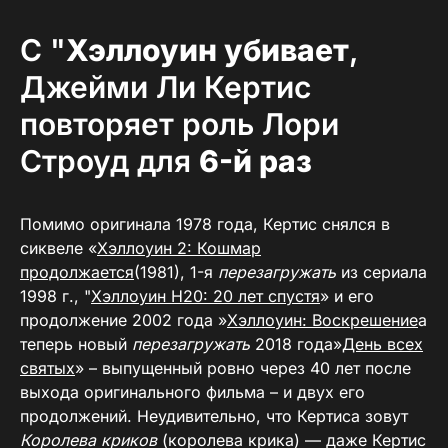
С "
Хэллоуин убивает
,
Джейми Ли Кертис
повторяет роль Лори
Строуд для
6-й раз
Помимо оригинала 1978 года, Кертис снялся в
сиквеле «
Хэллоуин 2: Кошмар
продолжается
(1981), 1-я
перезагружать
из сериала
1998 г., "
Хэллоуин H20: 20 лет спустя
» и его
продолжение 2002 года »
Хэллоуин: Воскрешение
а
теперь новый
перезагружать
2018 года»
День всех
святых
» – выпущенный ровно через 40 лет после
выхода оригинального фильма – и двух его
продолжений. Неудивительно, что Кертиса зовут
Королева криков
(королева крика) — даже Кертис